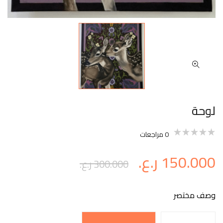
لوحة
0
مراجعات
150.000
ر.ع.
300.000
ر.ع.
وصف مختصر