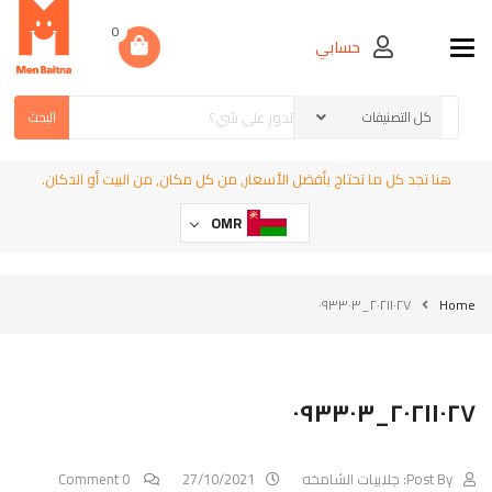
0
حسابي
Toggle navigation
البحث
هنا تجد كل ما تحتاج بأفضل الأسعار, من كل مكان, من البيت أو الدكان.
OMR
٢٠٢١١٠٢٧_٠٩٣٣٠٣
Home
٢٠٢١١٠٢٧_٠٩٣٣٠٣
Post By:
جلابيات الشامخه
27/10/2021
0 Comment