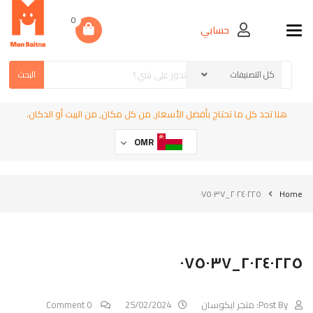
0
حسابي
Toggle navigation
البحث
هنا تجد كل ما تحتاج بأفضل الأسعار, من كل مكان, من البيت أو الدكان.
OMR
٢٠٢٤٠٢٢٥_٠٧٥٠٣٧
Home
٢٠٢٤٠٢٢٥_٠٧٥٠٣٧
Post By:
متجر ايكوسان
25/02/2024
0 Comment