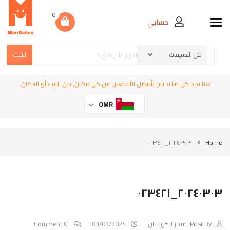
0
حسابي
Toggle navigation
البحث
هنا تجد كل ما تحتاج بأفضل الأسعار, من كل مكان, من البيت أو الدكان.
OMR
٢٠٢٤٠٣٠٣_٠٢٣٤٢١
Home
٢٠٢٤٠٣٠٣_٠٢٣٤٢١
Post By:
متجر ايكوسان
03/03/2024
0 Comment