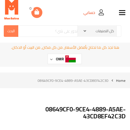
0
حسابي
Toggle navigation
البحث
هنا تجد كل ما تحتاج بأفضل الأسعار, من كل مكان, من البيت أو الدكان.
OMR
08649CF0-9CE4-4889-A5AE-43CD8EF42C3D
Home
08649CF0-9CE4-4889-A5AE-
43CD8EF42C3D