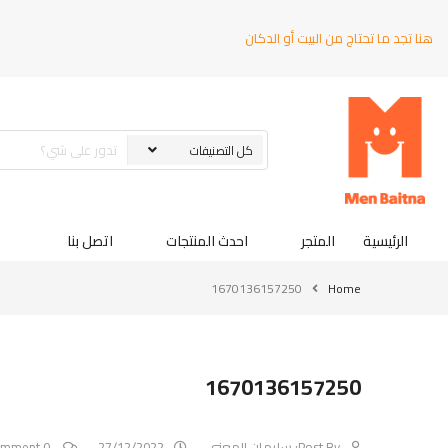
هنا تجد ما تحتاج من البيت أو الدكان
الرئيسية
المتجر
احدث المنتجات
اتصل بنا
1670136157250
Home
1670136157250
Post By:
سليمان المعني
27/12/2022
0 Comment