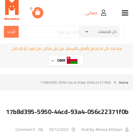
0
حسابي
Toggle navigation
البحث
هنا تجد كل ما تحتاج بأفضل الأسعار, من كل مكان, من البيت أو الدكان.
OMR
17b8d395-5950-44cd-93a4-056c22371f0b
Home
17b8d395-5950-44cd-93a4-056c22371f0b
0 Comment
03/12/2023
Post By:
Ahmed AlSidairi