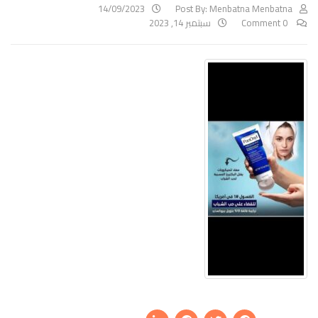
14/09/2023
Post By:
Menbatna Menbatna
0 Comment
سبتمبر 14, 2023