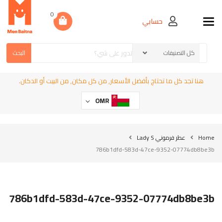
0
حسابي
Toggle navigation
البحث
هنا تجد كل ما تحتاج بأفضل الأسعار, من كل مكان, من البيت أو الدكان.
OMR
Home
عطر فرموني Lady S
786b1dfd-583d-47ce-9352-07774db8be3b
786b1dfd-583d-47ce-9352-07774db8be3b