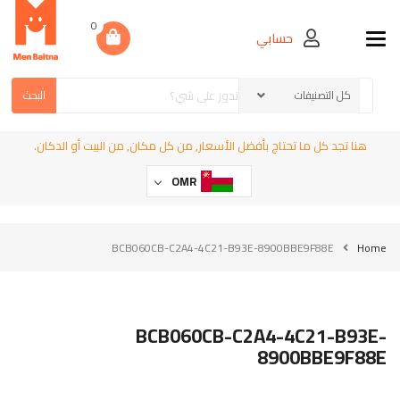
0
حسابي
Toggle navigation
البحث
هنا تجد كل ما تحتاج بأفضل الأسعار, من كل مكان, من البيت أو الدكان.
OMR
BCB060CB-C2A4-4C21-B93E-8900BBE9F88E
Home
BCB060CB-C2A4-4C21-B93E-
8900BBE9F88E