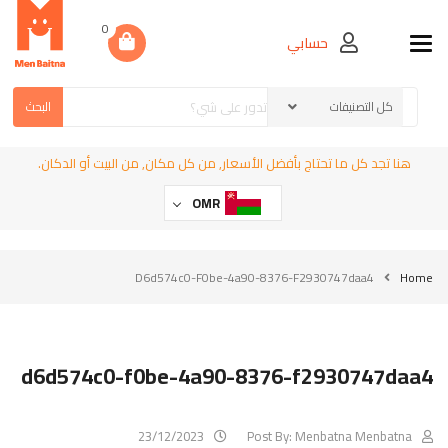
0
حسابي
Toggle navigation
البحث
هنا تجد كل ما تحتاج بأفضل الأسعار, من كل مكان, من البيت أو الدكان.
OMR
D6d574c0-F0be-4a90-8376-F2930747daa4
Home
d6d574c0-f0be-4a90-8376-f2930747daa4
23/12/2023
Post By:
Menbatna Menbatna