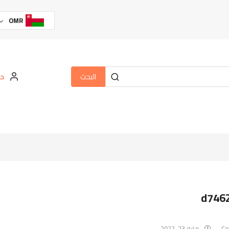
OMR
البحث
حس
d746
مايو 23, 2022