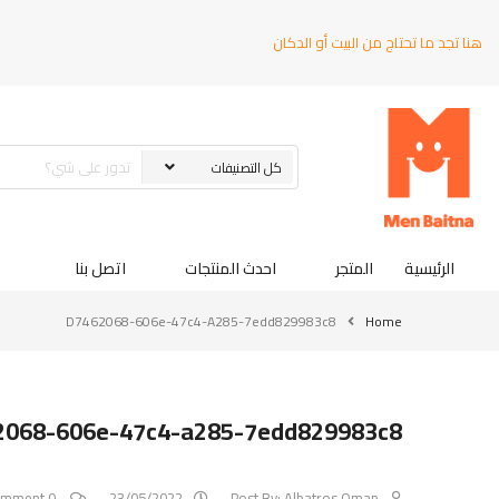
هنا تجد ما تحتاج من البيت أو الدكان
الرئيسية
المتجر
احدث المنتجات
اتصل بنا
D7462068-606e-47c4-A285-7edd829983c8
Home
2068-606e-47c4-a285-7edd829983c8
0 Comment
23/05/2022
Post By:
Albatros Oman