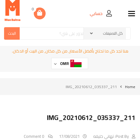
0
حسابي
Toggle navigation
البحث
هنا تجد كل ما تحتاج بأفضل الأسعار, من كل مكان, من البيت أو الدكان.
OMR
IMG_20210612_035337_211
Home
IMG_20210612_035337_211
Post By:
تهاني خليفه
17/08/2021
0 Comment