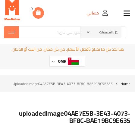
0
حسابي
Toggle navigation
البحث
هنا تجد كل ما تحتاج بأفضل الأسعار, من كل مكان, من البيت أو الدكان.
OMR
UploadedImage04AE7E5B-3E43-4073-BF8C-BAE19BC9E635
Home
uploadedImage04AE7E5B-3E43-4073-
BF8C-BAE19BC9E635