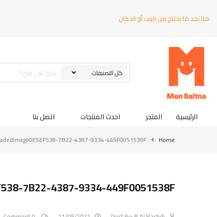
هنا تجد ما تحتاج من البيت أو الدكان
الرئيسية
المتجر
احدث المنتجات
اتصل بنا
oadedImage0E5EF538-7B22-4387-9334-449F0051538F
Home
F538-7B22-4387-9334-449F0051538F
0 Comment
11/05/2022
Post By:
R Al Rashdi