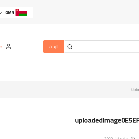
OMR
البحث
حس
Upl
uploadedImage0E5E
مايو 11, 2022