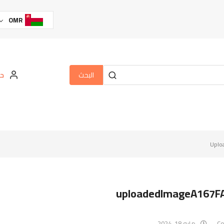
OMR
البحث
حس
Uplo
uploadedImageA167F
مايو 18, 2024