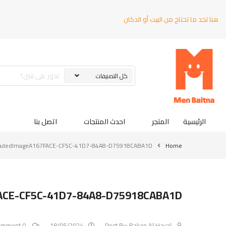
هنا تجد ما تحتاج من البيت أو الدكان
الرئيسية
المتجر
احدث المنتجات
اتصل بنا
adedImageA167FACE-CF5C-41D7-84A8-D75918CABA1D
Home
ACE-CF5C-41D7-84A8-D75918CABA1D
0 Comment
18/05/2024
Post By:
Rakan Al Hayal