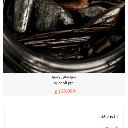
بخور
عطور وبخور
بخور الجوهرة
30.000
ر.ع.
التصنيفات