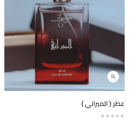
عطر { الميراني }