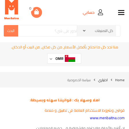
0
حسابي
Toggle navigation
البحث
هنا تجد كل ما تحتاج بأفضل الأسعار, من كل مكان, من البيت أو الدكان.
OMR
Home
اختياري
سياسة الخصوصية
اهلا وسهلا بك : قوانيننا سهله وبسيطة:
قوانين وشروط الاستخدام العامة في تطبيق و منصة
www.menbaitna.com
ان ألتزم بالأمانة والاحترام والشفافية في جميع المعاملات.