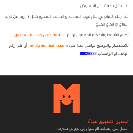
٣- منتج مختلف عن المعروض
يتم ارجاع المبلغ في حال ثبوت الاسباب او الحالات المذكور خلال ١٤ يوم من تاريخ
الابلاغ او ارجاع المنتج
تطبق الشروط والاحكام المعمول بها في
سلطنة عمان ودول الخليج العربي
للاستفسار والتوضيح تواصل معنا على
info@menbatna.com
أو على رقم
الهاتف او الواتساب
98026888
تحميل التطبيق مجانًا
احصل على إمكانية الوصول إلى عروض حصرية!