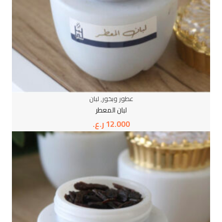
عطور وبخور
,
لبان
لبان المعطر
12.000
ر.ع.