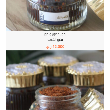
بخور
,
عطور وبخور
بخور القصه
12.000
ر.ع.