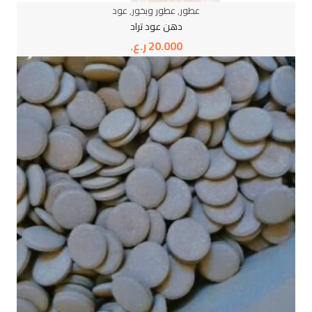
عطور
,
عطور وبخور
,
عود
دهن عود تراد
20.000
ر.ع.