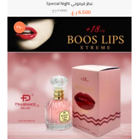
عطر فرموني Special Night
7.000
ر.ع.
6.500
ر.ع.
-7%