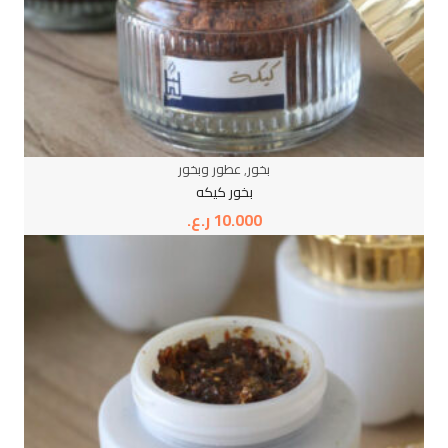
بخور
,
عطور وبخور
بخور كيكه
10.000
ر.ع.