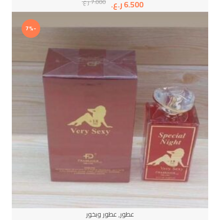
7.000
ر.ع.
6.500
ر.ع.
-7%
عطور
,
عطور وبخور