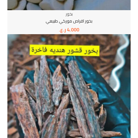
بخور
بخور اقراص موركي طبيعي
4.000
ر.ع.