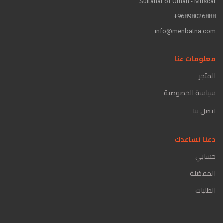
Sultanat of Oman - Muscat
96898026888+
info@menbatna.com
معلومات عنا
المتجر
سياسة الخصوصية
اتصل بنا
دعنا نساعدك
حسابي
المفضلة
الطلبات