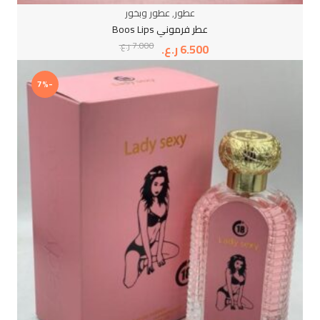
عطور
,
عطور وبخور
عطر فرموني Boos Lips
7.000
ر.ع.
6.500
ر.ع.
-7%