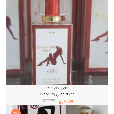
عطور
,
عطور وبخور
عطر فرموني Every Day
7.000
ر.ع.
6.500
ر.ع.
-7%