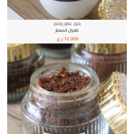
بخور
,
عطور وبخور
ظفران المعطر
12.000
ر.ع.