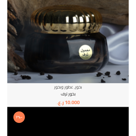
بخور
,
عطور وبخور
بخور ترف
10.000
ر.ع.
-7%