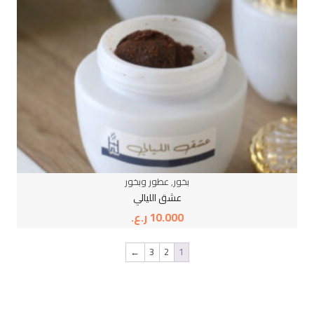
بخور
,
عطور وبخور
عشق الليالي
10.000
ر.ع.
←
3
2
1