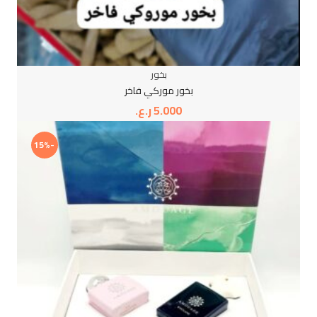
بخور
بخور موركي فاخر
5.000
ر.ع.
-15%