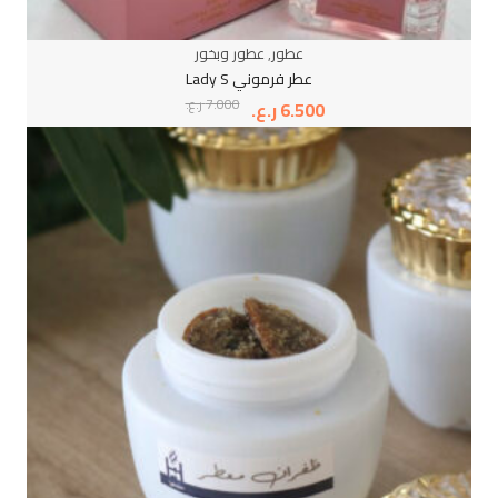
عطور
,
عطور وبخور
عطر فرموني Lady S
7.000
ر.ع.
6.500
ر.ع.