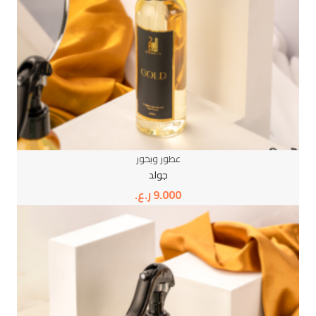
عطور وبخور
جولد
9.000
ر.ع.