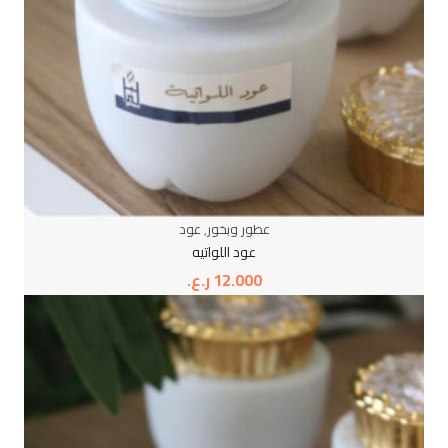
عطور وبخور
,
عود
عود اللواتيه
12.000
ر.ع.