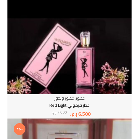
عطور
,
عطور وبخور
عطر فرموني Red Light
7.000
ر.ع.
6.500
ر.ع.
-7%