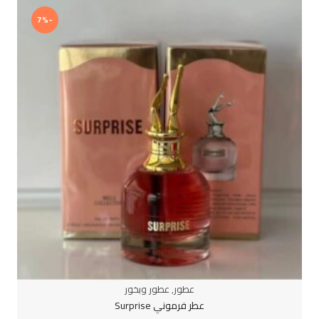
-7%
عطور
,
عطور وبخور
عطر فرموني Surprise