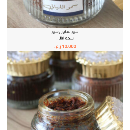
بخور
,
عطور وبخور
سمو ليالي
10.000
ر.ع.