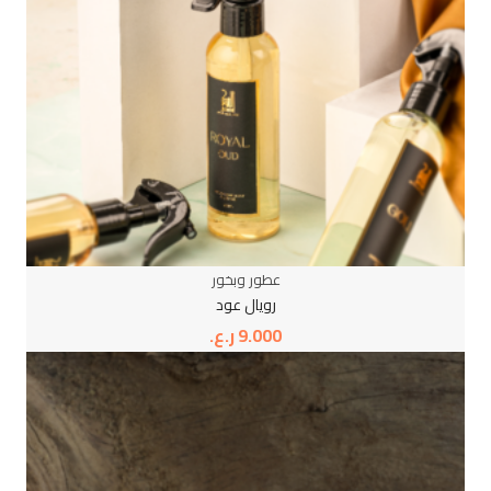
عطور وبخور
رويال عود
9.000
ر.ع.