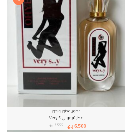
عطور
,
عطور وبخور
عطر فرموني Very S
7.000
ر.ع.
6.500
ر.ع.