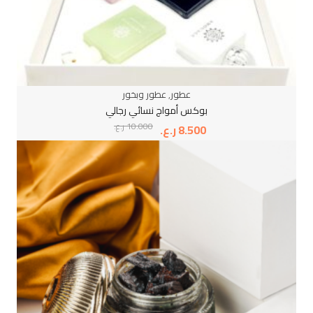
عطور
,
عطور وبخور
بوكس أمواج نسائي رجالي
10.000
ر.ع.
8.500
ر.ع.