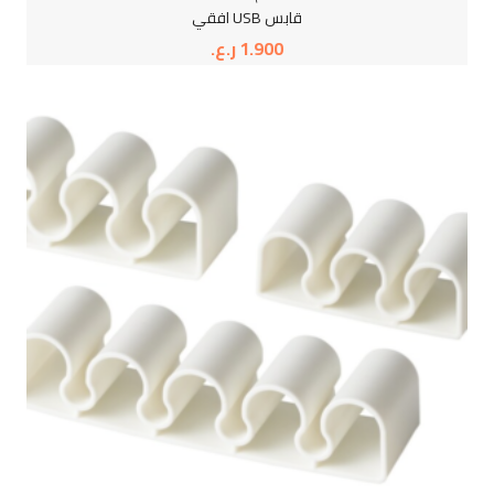
قابس USB افقي
1.900
ر.ع.