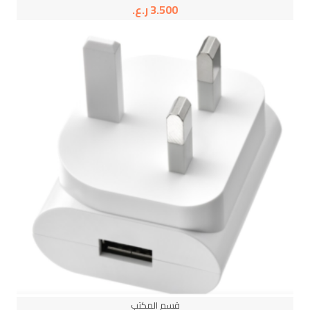
3.500
ر.ع.
قسم المكتب