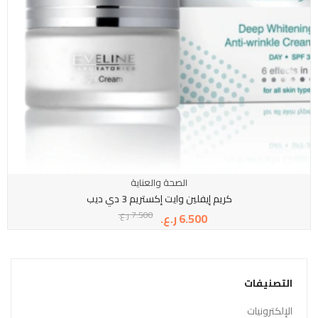
الصحة والعناية
كريم إيفلين وايت إكستريم 3 دي ديب
7.500
ر.ع.
6.500
ر.ع.
التصنيفات
الإلكترونيات