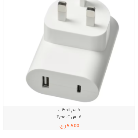
قسم المكتب
قابس Type-C
5.500
ر.ع.