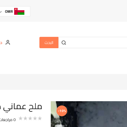
OMR
البحث
حس
ملح عماني طب
-10%
0
مراجعات