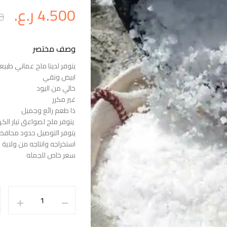
4.500
ر.ع.
0
وصف مختصر
يتوفر لدينا ملح عماني طبيعي الخش
ابيض ونقي
خالي من اليود
غير مكرر
ذا طعم رائع وجميل
يتوفر ملح لصواعق تيار الكهر
يتوفر التوصيل حدود محاف
استخراجه وانتاجه من ولاية 
سعر خاص للجمله