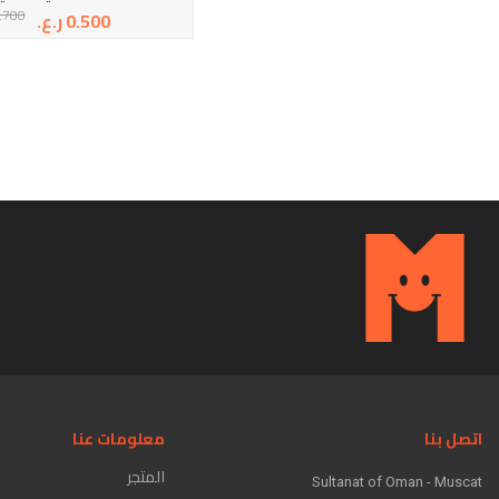
.700
5.000
ر.ع.
0.500
ر.ع.
اتصل بنا
معلومات عنا
المتجر
Sultanat of Oman - Muscat