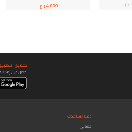
0
ر.ع.
4.000
ر.ع.
تحميل التطبيق 
احصل على إمكاني
دعنا نساعدك
حسابي