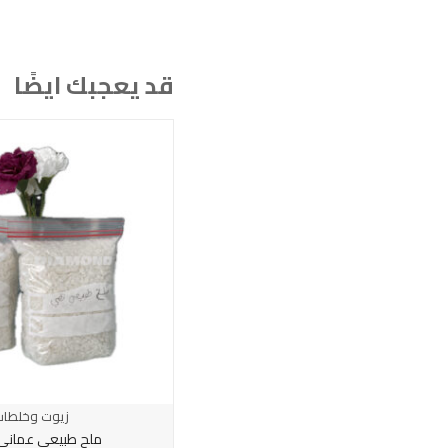
قد يعجبك ايضًا
زيوت وخلطات
زيوت وخلطا
زيت الشوع
ملح طبيعي عماني 100