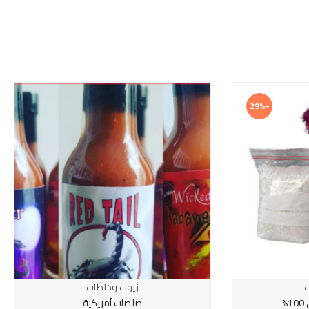
-29%
ت
زيوت وخلطات
%
صلصات أمريكية