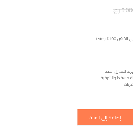
5.00
ر.ع.
ن 100% (جشر)
به للمنازل الجدد
ظة مسقط والشرقية
قريات
إضافة إلى السلة