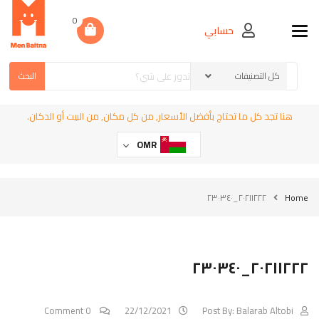
0
حسابي
Toggle navigation
البحث
هنا تجد كل ما تحتاج بأفضل الأسعار, من كل مكان, من البيت أو الدكان.
OMR
٢٠٢١١٢٢٢_٢٣٠٣٤٠
Home
٢٠٢١١٢٢٢_٢٣٠٣٤٠
0 Comment
22/12/2021
Post By:
Balarab Altobi