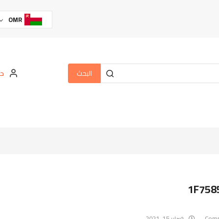
OMR
البحث
حس
1F758
فبراير 15, 2021