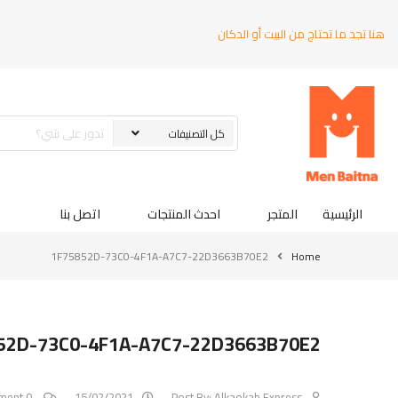
هنا تجد ما تحتاج من البيت أو الدكان
الرئيسية
المتجر
احدث المنتجات
اتصل بنا
1F75852D-73C0-4F1A-A7C7-22D3663B70E2
Home
52D-73C0-4F1A-A7C7-22D3663B70E2
0 Comment
15/02/2021
Post By:
Alkaokab Express