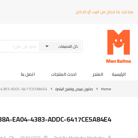
هنا تجد ما تحتاج من البيت أو الدكان
الرئيسية
المتجر
احدث المنتجات
اتصل بنا
Home
صابون تبييض وتفتيح البشرة
-4383-ADDC-6417CE5A84E4
38A-EA04-4383-ADDC-6417CE5A84E4
0 Comment
03/01/2023
Post By:
Menbatna Menbatna