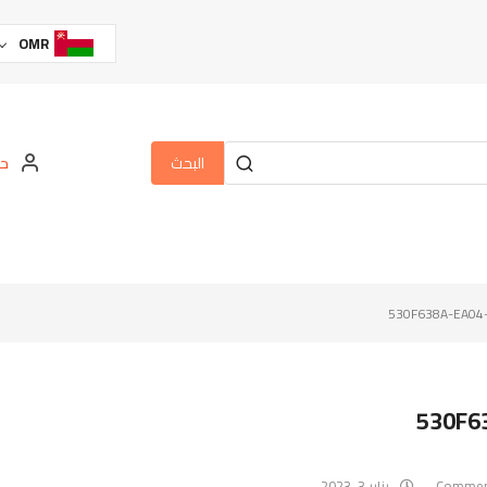
OMR
البحث
حس
530F638A-EA04
530F6
يناير 3, 2023