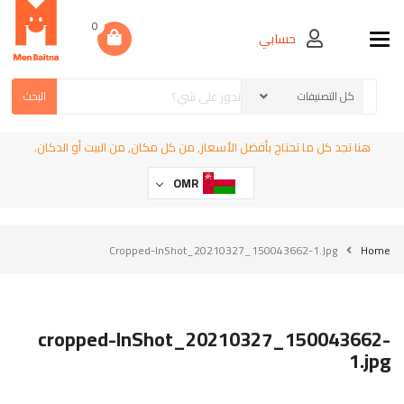
0
حسابي
Toggle navigation
البحث
هنا تجد كل ما تحتاج بأفضل الأسعار, من كل مكان, من البيت أو الدكان.
OMR
Cropped-InShot_20210327_150043662-1.jpg
Home
cropped-InShot_20210327_150043662-
1.jpg