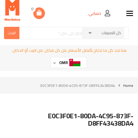
0
حسابي
Toggle navigation
البحث
هنا تجد كل ما تحتاج بأفضل الأسعار, من كل مكان, من البيت أو الدكان.
OMR
E0C3F0E1-80DA-4C95-873F-D8FF43438DA4
Home
E0C3F0E1-80DA-4C95-873F-
D8FF43438DA4