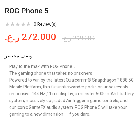
ROG Phone 5
0
Review(s)
ر.ع.
272.000
ر.ع.
299.000
وصف مختصر
Play to the max with ROG Phone 5
The gaming phone that takes no prisoners
Powered to win by the latest Qualcomm® Snapdragon™ 888 5G
Mobile Platform, this futuristic wonder packs an unbelievably
responsive 144 Hz / 1 ms display, a monster 6000 mAh1 battery
system, massively upgraded AirTrigger 5 game controls, and
our iconic GameFX audio system. ROG Phone 5 will take your
gaming to a new dimension — if you dare.