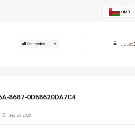
OMR
حسابي
E6A-8687-0D68620DA7C4
Sep 26, 2023