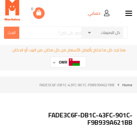
0
حسابي
Toggle navigation
البحث
هنا تجد كل ما تحتاج بأفضل الأسعار, من كل مكان, من البيت أو الدكان.
OMR
FADE3C6F-DB1C-43FC-901C-F9B939A621BB
Home
FADE3C6F-DB1C-43FC-901C-
F9B939A621BB