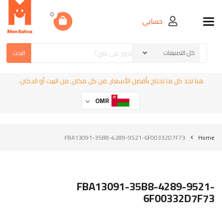
0
حسابي
Toggle navigation
البحث
هنا تجد كل ما تحتاج بأفضل الأسعار, من كل مكان, من البيت أو الدكان.
OMR
FBA13091-35B8-4289-9521-6F00332D7F73
Home
FBA13091-35B8-4289-9521-
6F00332D7F73