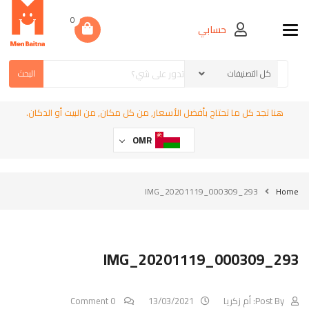
0
حسابي
Toggle navigation
البحث
هنا تجد كل ما تحتاج بأفضل الأسعار, من كل مكان, من البيت أو الدكان.
OMR
IMG_20201119_000309_293
Home
IMG_20201119_000309_293
Post By:
أم زكريا
13/03/2021
0 Comment