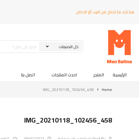
هنا تجد ما تحتاج من البيت أو الدكان
الرئيسية
المتجر
احدث المنتجات
اتصل بنا
IMG_20210118_102456_458
Home
IMG_20210118_102456_458
Post By:
ام الوارث السليمانية
09/02/2021
0 Comment