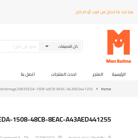
هنا تجد ما تحتاج من البيت أو الدكان
الرئيسية
المتجر
احدث المنتجات
اتصل بنا
adedImage26B35EDA-1508-48CB-8EAC-A43AED441255
Home
EDA-1508-48CB-8EAC-A43AED441255
Post By:
تجارة متنوعة
27/08/2022
0 Comment