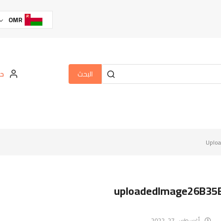
OMR
البحث
حس
Uplo
uploadedImage26B35
أغسطس 27, 2022