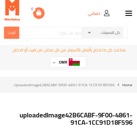
0
حسابي
Toggle navigation
البحث
هنا تجد كل ما تحتاج بأفضل الأسعار, من كل مكان, من البيت أو الدكان.
OMR
UploadedImage42B6CABF-9F00-4861-91CA-1CC91D18F596
Home
uploadedImage42B6CABF-9F00-4861-
91CA-1CC91D18F596