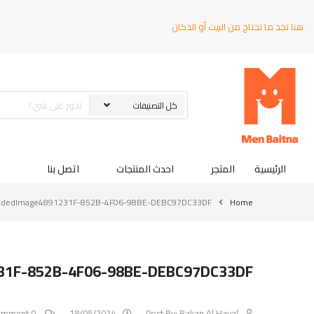
هنا تجد ما تحتاج من البيت أو الدكان
الرئيسية
المتجر
احدث المنتجات
اتصل بنا
adedImage4891231F-852B-4F06-98BE-DEBC97DC33DF
Home
31F-852B-4F06-98BE-DEBC97DC33DF
0 Comment
18/05/2024
Post By:
Rakan Al Hayal