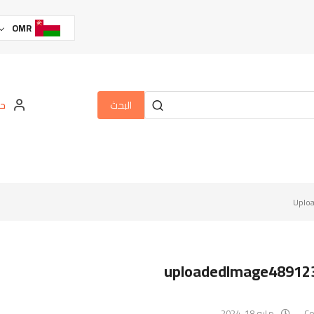
OMR
البحث
حس
Uplo
uploadedImage48912
مايو 18, 2024