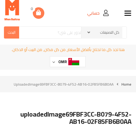
0
حسابي
Toggle navigation
البحث
هنا تجد كل ما تحتاج بأفضل الأسعار, من كل مكان, من البيت أو الدكان.
OMR
UploadedImage69FBF3CC-B079-4F52-AB16-02F85FB6B0AA
Home
uploadedImage69FBF3CC-B079-4F52-
AB16-02F85FB6B0AA