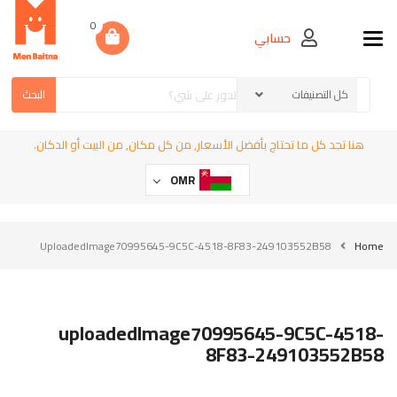
0
حسابي
Toggle navigation
البحث
هنا تجد كل ما تحتاج بأفضل الأسعار, من كل مكان, من البيت أو الدكان.
OMR
UploadedImage70995645-9C5C-4518-8F83-249103552B58
Home
uploadedImage70995645-9C5C-4518-
8F83-249103552B58