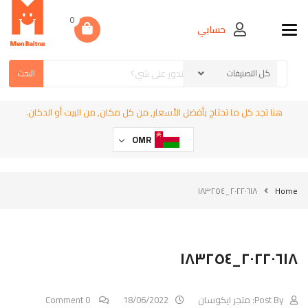
0
حسابي
Toggle navigation
البحث
هنا تجد كل ما تحتاج بأفضل الأسعار, من كل مكان, من البيت أو الدكان.
OMR
٢٠٢٢٠٦١٨_١٨٣٢٥٤
Home
٢٠٢٢٠٦١٨_١٨٣٢٥٤
Post By:
متجر ايكوسان
18/06/2022
0 Comment