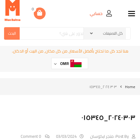
0
حسابي
Toggle navigation
البحث
هنا تجد كل ما تحتاج بأفضل الأسعار, من كل مكان, من البيت أو الدكان.
OMR
٢٠٢٤٠٣٠٣_٠١٥٣٤٥
Home
٢٠٢٤٠٣٠٣_٠١٥٣٤٥
Post By:
متجر ايكوسان
03/03/2024
0 Comment